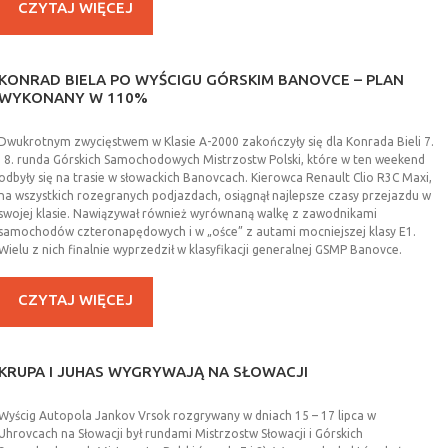
CZYTAJ WIĘCEJ
KONRAD
BIELA
PO
WYŚCIGU
GÓRSKIM
BANOVCE
–
PLAN
WYKONANY
W
110%
Dwukrotnym zwycięstwem w Klasie A-2000 zakończyły się dla Konrada Bieli 7.
i 8. runda Górskich Samochodowych Mistrzostw Polski, które w ten weekend
odbyły się na trasie w słowackich Banovcach. Kierowca Renault Clio R3C Maxi,
na wszystkich rozegranych podjazdach, osiągnął najlepsze czasy przejazdu w
swojej klasie. Nawiązywał również wyrównaną walkę z zawodnikami
samochodów czteronapędowych i w „ośce” z autami mocniejszej klasy E1.
Wielu z nich finalnie wyprzedził w klasyfikacji generalnej GSMP Banovce.
CZYTAJ WIĘCEJ
KRUPA
I
JUHAS
WYGRYWAJĄ
NA
SŁOWACJI
Wyścig Autopola Jankov Vrsok rozgrywany w dniach 15 – 17 lipca w
Uhrovcach na Słowacji był rundami Mistrzostw Słowacji i Górskich