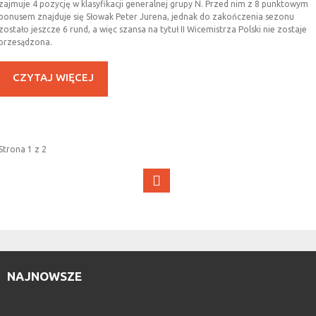
zajmuje 4 pozycję w klasyfikacji generalnej grupy N. Przed nim z 8 punktowym
bonusem znajduje się Słowak Peter Jurena, jednak do zakończenia sezonu
zostało jeszcze 6 rund, a więc szansa na tytuł II Wicemistrza Polski nie zostaje
przesądzona.
CZYTAJ WIĘCEJ
Strona 1 z 2
NAJNOWSZE