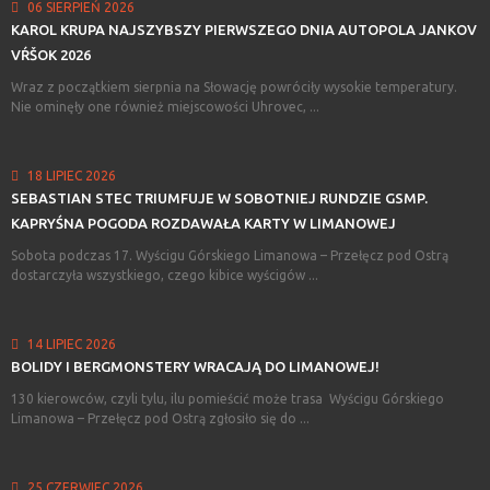
06 SIERPIEŃ 2026
KAROL
KRUPA
NAJSZYBSZY
PIERWSZEGO
DNIA
AUTOPOLA
JANKOV
VŔŠOK
2026
Wraz z początkiem sierpnia na Słowację powróciły wysokie temperatury.
Nie ominęły one również miejscowości Uhrovec, ...
18 LIPIEC 2026
SEBASTIAN
STEC
TRIUMFUJE
W
SOBOTNIEJ
RUNDZIE
GSMP.
KAPRYŚNA
POGODA
ROZDAWAŁA
KARTY
W
LIMANOWEJ
Sobota podczas 17. Wyścigu Górskiego Limanowa – Przełęcz pod Ostrą
dostarczyła wszystkiego, czego kibice wyścigów ...
14 LIPIEC 2026
BOLIDY
I
BERGMONSTERY
WRACAJĄ
DO
LIMANOWEJ!
130 kierowców, czyli tylu, ilu pomieścić może trasa Wyścigu Górskiego
Limanowa – Przełęcz pod Ostrą zgłosiło się do ...
25 CZERWIEC 2026