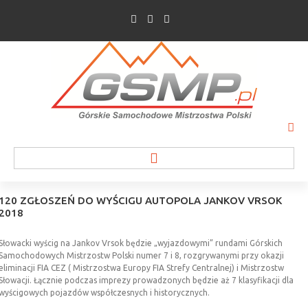
120
ZGŁOSZEŃ
DO
WYŚCIGU
AUTOPOLA
JANKOV
VRSOK
2018
WIADOMOŚCI
Słowacki wyścig na Jankov Vrsok będzie „wyjazdowymi” rundami Górskich
Samochodowych Mistrzostw Polski numer 7 i 8, rozgrywanymi przy okazji
INFORMACJE O WYŚCIGU
eliminacji FIA CEZ ( Mistrzostwa Europy FIA Strefy Centralnej) i Mistrzostw
Słowacji. Łącznie podczas imprezy prowadzonych będzie aż 7 klasyfikacji dla
wyścigowych pojazdów współczesnych i historycznych.
WYPOWIEDZI ZAWODNIKÓW