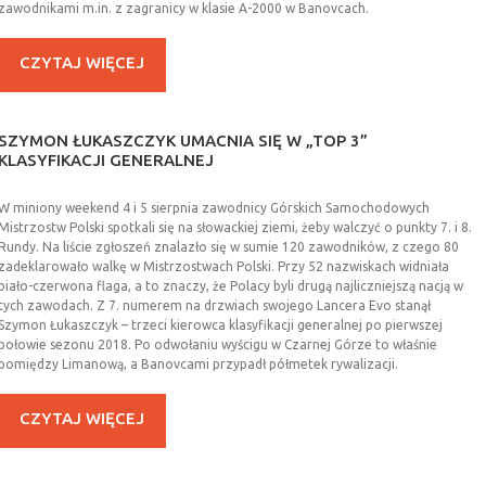
zawodnikami m.in. z zagranicy w klasie A-2000 w Banovcach.
CZYTAJ WIĘCEJ
SZYMON
ŁUKASZCZYK
UMACNIA
SIĘ
W
„TOP
3”
KLASYFIKACJI
GENERALNEJ
W miniony weekend 4 i 5 sierpnia zawodnicy Górskich Samochodowych
Mistrzostw Polski spotkali się na słowackiej ziemi, żeby walczyć o punkty 7. i 8.
Rundy. Na liście zgłoszeń znalazło się w sumie 120 zawodników, z czego 80
zadeklarowało walkę w Mistrzostwach Polski. Przy 52 nazwiskach widniała
biało-czerwona flaga, a to znaczy, że Polacy byli drugą najliczniejszą nacją w
tych zawodach. Z 7. numerem na drzwiach swojego Lancera Evo stanął
Szymon Łukaszczyk – trzeci kierowca klasyfikacji generalnej po pierwszej
połowie sezonu 2018. Po odwołaniu wyścigu w Czarnej Górze to właśnie
pomiędzy Limanową, a Banovcami przypadł półmetek rywalizacji.
CZYTAJ WIĘCEJ