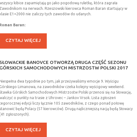
wszyscy kibice zapamiętają go jako pogodową ruletkę, która zagrała
Zawodnikom na nerwach. Rzeszowski kierowca Roman Baran startujący w
klasie E1+2000 nie zaliczy tych zawodów do udanych.
Roman Baran:
CZYTAJ WIĘCEJ
SŁOWACKIE
BANOVCE
OTWORZĄ
DRUGA
CZĘŚĆ
SEZONU
GÓRSKICH
SAMOCHODOWYCH
MISTRZOSTW
POLSKI
2017
Niespełna dwa tygodnie po tym, jak przeżywaliśmy emocje 9. Wyścigu
Górskiego Limanowa, na zawodników czeka kolejny wyścigowy weekend.
Stawka Górskich Samochodowych Mistrzostw Polski przenosi się na Słowację,
walczyć o punkty na trasie z Uhrovec – Jankov Vrsok. Lista zgłoszeń
tegorocznej edycji liczy łącznie 105 zawodników, z czego ponad połowę
stanowić będą Polacy (57 kierowców). Drugą najliczniejszą nacją będą Słowacy
(41 zgłoszonych).
CZYTAJ WIĘCEJ