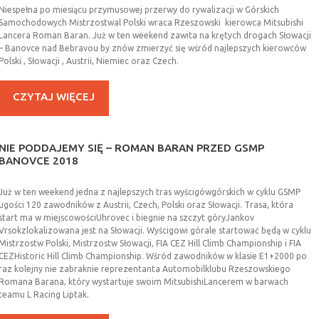
Niespełna po miesiącu przymusowej przerwy do rywalizacji w Górskich
Samochodowych Mistrzostwal Polski wraca Rzeszowski kierowca Mitsubishi
Lancera Roman Baran. Już w ten weekend zawita na krętych drogach Słowacji
– Banovce nad Bebravou by znów zmierzyć się wśród najlepszych kierowców
Polski , Słowacji , Austrii, Niemiec oraz Czech.
CZYTAJ WIĘCEJ
NIE
PODDAJEMY
SIĘ
–
ROMAN
BARAN
PRZED
GSMP
BANOVCE
2018
Już w ten weekend jedna z najlepszych tras wyścigów
górskich w cyklu GSMP
ugości 120
zawodników z Austrii, Czech, Polski oraz Słowacji. Trasa, która
start ma w miejscowości
Uhrovec
i biegnie na szczyt góry
Jankov
Vrsok
zlokalizowana jest na Słowacji. Wyścigowi górale startować będą w cyklu
Mistrzostw Polski, Mistrzostw Słowacji, FIA CEZ Hill Climb Championship i FIA
CEZ
Historic
Hill Climb Championship. Wśród zawodni
ków w klasie E1+2000 po
raz kolejny nie zabraknie reprezentanta Automobilklubu Rzeszowskiego
Romana Barana, który wystartuje swoim Mitsubishi
Lancerem
w barwach
teamu L Racing Liptak.