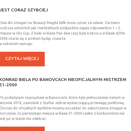
JEST
CORAZ
SZYBCIEJ
Dwa dni zmagań na Słowacji Magda Wilk może uznać za udane. Zarówno
podczas sobotnich jak i niedzielnych podjazdów zajęła odpowiednio 1. i 2.
miejsce w Clio Cup. Z kolei w klasie Pań dwa razy była trzecia a w klasie A/FIA-
2000 otarła się o podium będąc czwarta
w sobotnim wyścigu.
CZYTAJ WIĘCEJ
KONRAD
BIELA
PO
BANOVCACH
NIEOFICJALNYM
MISTRZEM
E1-2000
Po podwójnym zwycięstwie w Banovcach, które było jednocześnie ósmym w
sezonie 2018, zawodnik z Szaflar zebrał wystarczającą przewagę punktową.
Chociaż do oficjalnych wyników musimy poczekać do zakończenia zmagań w
Korczynie, to pierwszego miejsca w klasie E1-2000 żaden z konkurentów nie
jest już w stanie mu odebrać.