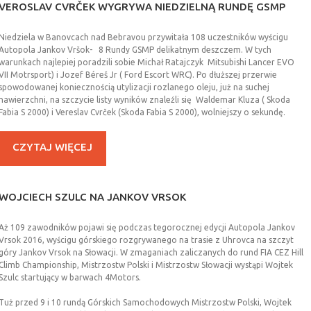
VEROSLAV
CVRČEK
WYGRYWA
NIEDZIELNĄ
RUNDĘ
GSMP
Niedziela w Banovcach nad Bebravou przywitała 108 uczestników wyścigu
Autopola Jankov Vršok- 8 Rundy GSMP delikatnym deszczem. W tych
warunkach najlepiej poradzili sobie Michał Ratajczyk Mitsubishi Lancer EVO
VII Motrsport) i Jozef Béreš Jr ( Ford Escort WRC). Po dłuższej przerwie
spowodowanej koniecznością utylizacji rozlanego oleju, już na suchej
nawierzchni, na szczycie listy wyników znaleźli się Waldemar Kluza ( Skoda
Fabia S 2000) i Vereslav Cvrček (Skoda Fabia S 2000), wolniejszy o sekundę.
CZYTAJ WIĘCEJ
WOJCIECH
SZULC
NA
JANKOV
VRSOK
Aż 109 zawodników pojawi się podczas tegorocznej edycji Autopola Jankov
Vrsok 2016, wyścigu górskiego rozgrywanego na trasie z Uhrovca na szczyt
góry Jankov Vrsok na Słowacji. W zmaganiach zaliczanych do rund FIA CEZ Hill
Climb Championship, Mistrzostw Polski i Mistrzostw Słowacji wystąpi Wojtek
Szulc startujący w barwach 4Motors.
Tuż przed 9 i 10 rundą Górskich Samochodowych Mistrzostw Polski, Wojtek