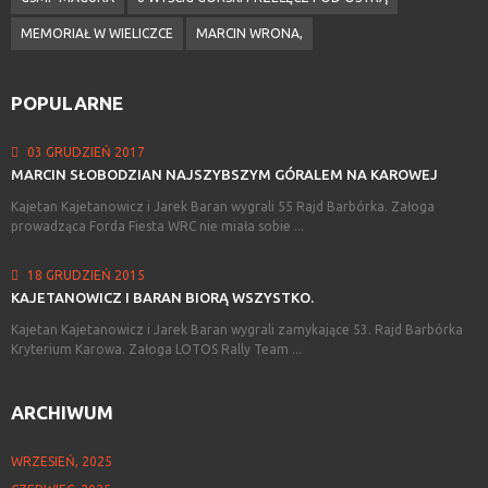
MEMORIAŁ W WIELICZCE
MARCIN WRONA,
POPULARNE
03 GRUDZIEŃ 2017
MARCIN
SŁOBODZIAN
NAJSZYBSZYM
GÓRALEM
NA
KAROWEJ
Kajetan Kajetanowicz i Jarek Baran wygrali 55 Rajd Barbórka. Załoga
prowadząca Forda Fiesta WRC nie miała sobie ...
18 GRUDZIEŃ 2015
KAJETANOWICZ
I
BARAN
BIORĄ
WSZYSTKO.
Kajetan Kajetanowicz i Jarek Baran wygrali zamykające 53. Rajd Barbórka
Kryterium Karowa. Załoga LOTOS Rally Team ...
ARCHIWUM
WRZESIEŃ, 2025