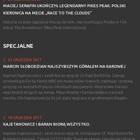
MACIEJ
SERAFIN
UKOŃCZYŁ
LEGENDARNY
PIKES
PEAK.
POLSKI
KIEROWCA
NA
MECIE
„RACE
TO
THE
CLOUDS”
Historia została napisana! Maciej Serafin, reprezentujący Polskę w 104.
edycji The Broadmoor Pikes Peak International ...
SPECJALNE
03 GRUDZIEŃ 2017
MARCIN
SŁOBODZIAN
NAJSZYBSZYM
GÓRALEM
NA
KAROWEJ
Kajetan Kajetanowicz i Jarek Baran wygrali 55 Rajd Barbórka. Załoga
prowadząca Forda Fiesta WRC nie miała sobie równych, zajmując czołową
pozycję na wszystkich pięciu odcinkach specjalnych. Mistrzowie Europy
wyprzedzili drugich na mecie, Filipa Nivette i Kamila Hellera o ponad
minutę. Dla Kajetanowicza to już piąta wygrana w grudniowym klasyku.
18 GRUDZIEŃ 2015
KAJETANOWICZ
I
BARAN
BIORĄ
WSZYSTKO.
Kajetan Kajetanowicz i Jarek Baran wygrali zamykające 53. Rajd Barbórka
Kryterium Karowa. Załoga LOTOS Rally Team wcześniej zwyciężyła także w