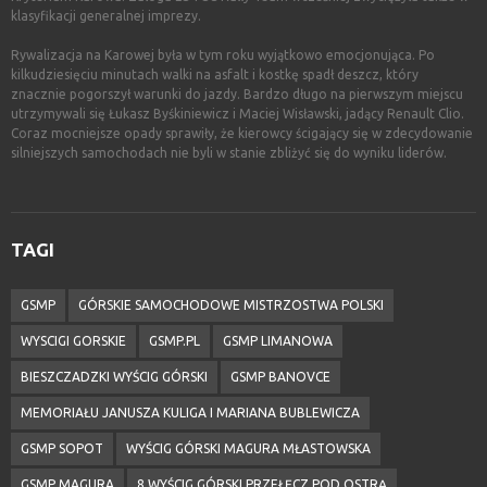
klasyfikacji generalnej imprezy.
Rywalizacja na Karowej była w tym roku wyjątkowo emocjonująca. Po
kilkudziesięciu minutach walki na asfalt i kostkę spadł deszcz, który
znacznie pogorszył warunki do jazdy. Bardzo długo na pierwszym miejscu
utrzymywali się Łukasz Byśkiniewicz i Maciej Wisławski, jadący Renault Clio.
Coraz mocniejsze opady sprawiły, że kierowcy ścigający się w zdecydowanie
silniejszych samochodach nie byli w stanie zbliżyć się do wyniku liderów.
TAGI
GSMP
GÓRSKIE SAMOCHODOWE MISTRZOSTWA POLSKI
WYSCIGI GORSKIE
GSMP.PL
GSMP LIMANOWA
BIESZCZADZKI WYŚCIG GÓRSKI
GSMP BANOVCE
MEMORIAŁU JANUSZA KULIGA I MARIANA BUBLEWICZA
GSMP SOPOT
WYŚCIG GÓRSKI MAGURA MŁASTOWSKA
GSMP MAGURA
8 WYŚCIG GÓRSKI PRZEŁĘCZ POD OSTRĄ