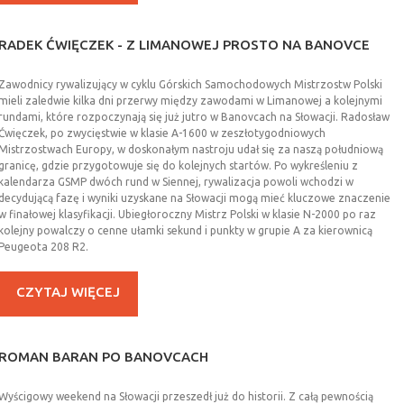
RADEK
ĆWIĘCZEK
-
Z
LIMANOWEJ
PROSTO
NA
BANOVCE
Zawodnicy rywalizujący w cyklu Górskich Samochodowych Mistrzostw Polski
mieli zaledwie kilka dni przerwy między zawodami w Limanowej a kolejnymi
rundami, które rozpoczynają się już jutro w Banovcach na Słowacji. Radosław
Ćwięczek, po zwycięstwie w klasie A-1600 w zeszłotygodniowych
Mistrzostwach Europy, w doskonałym nastroju udał się za naszą południową
granicę, gdzie przygotowuje się do kolejnych startów. Po wykreśleniu z
kalendarza GSMP dwóch rund w Siennej, rywalizacja powoli wchodzi w
decydującą fazę i wyniki uzyskane na Słowacji mogą mieć kluczowe znaczenie
w finałowej klasyfikacji. Ubiegłoroczny Mistrz Polski w klasie N-2000 po raz
kolejny powalczy o cenne ułamki sekund i punkty w grupie A za kierownicą
Peugeota 208 R2.
CZYTAJ WIĘCEJ
ROMAN
BARAN
PO
BANOVCACH
Wyścigowy weekend na Słowacji przeszedł już do historii. Z całą pewnością