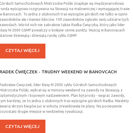
Górskich Samochodowych Mistrzostw Polski znajduje się międzynarodowa
runda wyścigowa rozgrywana na Słowacji na malowniczej i wymagającej trasie
w Banovcach. To jedna z ulubionych tras wyścigów górskich nie tylko w opinii
zawodników ale również kibiców. 109 zawodników zgłosiło swój udział w tych
zawodach. Wśród nich nie zabraknie także Radka Ćwięczka, który jako lider
klasy N-2000 GSMP powalczy o kolejne cenne punkty. Wyścig w Banovacach
stanowi dziewiątą i dziesiątą rundę cyklu GSMP.
CZYTAJ WIĘCEJ
RADEK
ĆWIĘCZEK
-
TRUDNY
WEEKEND
W
BANOVCACH
Radosław Ćwięczek, lider klasy N-2000 cyklu Górskich Samochodowych
Mistrzostw Polski, wybrał się w miniony weekend na zawody na Słowację z
optymistycznym i bojowym nastawieniem. Plan był prosty - wygrać zawody,
tym bardziej, że to jedna z ulubionych tras wyścigów górskich Radka. Niestety
awaria skrzyni biegów już w sobotę zrewidowała te plany. Na pocieszenie
pozostało drugie miejsce w niedzielnej rywalizacji.
CZYTAJ WIĘCEJ