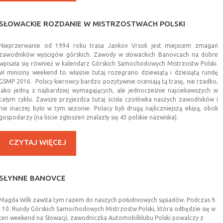
SŁOWACKIE
ROZDANIE
W
MISTRZOSTWACH
POLSKI
Nieprzerwanie od 1994 roku trasa Jankov Vrsok jest miejscem zmagań
zawodników wyścigów górskich. Zawody w słowackich Banovcach na dobre
wpisała się również w kalendarz Górskich Samochodowych Mistrzostw Polski.
W miniony weekend to właśnie tutaj rozegrano dziewiątą i dziesiątą rundę
GSMP 2016. Polscy kierowcy bardzo pozytywnie oceniają tą trasę, nie rzadko,
jako jedną z najbardziej wymagających, ale jednocześnie najciekawszych w
całym cyklu. Zawsze przyjeżdża tutaj ścisła czołówka naszych zawodników i
nie inaczej było w tym sezonie. Polacy byli drugą najliczniejszą ekipą, obok
gospodarzy (na liście zgłoszeń znalazły się 43 polskie nazwiska).
CZYTAJ WIĘCEJ
SŁYNNE
BANOVCE
Magda Wilk zawita tym razem do naszych południowych sąsiadów. Podczas 9.
i 10. Rundy Górskich Samochodowych Mistrzostw Polski, która odbędzie się w
ten weekend na Słowacji, zawodniczka Automobilklubu Polski powalczy z