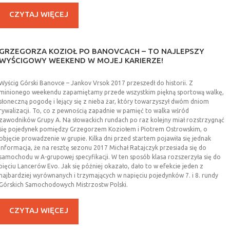
CZYTAJ WIĘCEJ
INFORMACJE ORGANIZATORÓW
WIADOMOŚCI Z PZM
GRZEGORZA
KOZIOŁ
PO
BANOVCACH
–
TO
NAJLEPSZY
WYŚCIGOWY
WEEKEND
W
MOJEJ
KARIERZE!
KALENDARZ
Wyścig Górski Banovce – Jankov Vrsok 2017 przeszedł do historii. Z
minionego weekendu zapamiętamy przede wszystkim piękną sportową walkę,
GALERIA
słoneczną pogodę i lejący się z nieba żar, który towarzyszył dwóm dniom
rywalizacji. To, co z pewnością zapadnie w pamięć to walka wśród
zawodników Grupy A. Na słowackich rundach po raz kolejny miał rozstrzygnąć
ZESPÓŁ
się pojedynek pomiędzy Grzegorzem Koziołem i Piotrem Ostrowskim, o
objęcie prowadzenie w grupie. Kilka dni przed startem pojawiła się jednak
informacja, że na resztę sezonu 2017 Michał Ratajczyk przesiada się do
samochodu w A-grupowej specyfikacji. W ten sposób klasa rozszerzyła się do
REGULAMINY
pięciu Lancerów Evo. Jak się później okazało, dało to w efekcie jeden z
najbardziej wyrównanych i trzymających w napięciu pojedynków 7. i 8. rundy
Górskich Samochodowych Mistrzostw Polski.
KONTAKT
CZYTAJ WIĘCEJ