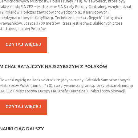
Samochodowych Mistrzostw Polski ( rundy 7 i 8). W zawodach, które były
także rundą FIA CEZ – Mistrzostw FIA Strefy Europy Centralnej, wzięło udział
32 Polaków. Podczas zawodów prowadzono aż 8 narodowych i
międzynarodowych klasyfikacji. Techniczna, pełna „ślepych” zakrętów i
krawężników, licząca 3700 metrów trasa jest jedną z ulubionych przez
startującej na niej Polaków.
CZYTAJ WIĘCEJ
MICHAŁ
RATAJCZYK
NAJSZYBSZYM
Z
POLAKÓW
Słowacki wyścig na Jankov Vrsok to jedyne rundy Górskich Samochodowych
Mistrzostw Polski (numer 7 i 8), rozgrywane za granicą, przy okazji eliminacji
FIA CEZ ( Mistrzostwa Europy FIA Strefy Centralnej) i Mistrzostw Słowacji.
CZYTAJ WIĘCEJ
NAUKI
CIĄG
DALSZY