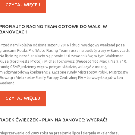
CZYTAJ WIĘCEJ
PROFIAUTO
RACING
TEAM
GOTOWE
DO
WALKI
W
BANOVCACH
Przed nami kolejna odsłona sezonu 2016 i drugi wyścigowy weekend poza
granicami Polski. ProfiAuto Racing Team rusza na podbój trasy w Banovcach.
Na liście zgłoszeń znalazło się prawie 110 zawodników, w tym Waldemar
Kluza (Ford Fiesta Proto) i Michał Tochowicz (Peugeot 106 Maxi). Na 9. i 10.
rundę GSMP jedziemy więc w pełnym składzie, walczyć z mocną,
międzynarodową konkurencją. Łączone rundy Mistrzostw Polski, Mistrzostw
Słowacji i Mistrzostw Strefy Europy Centralnej FIA – to wszystko już w ten
weekend.
CZYTAJ WIĘCEJ
RADEK
ĆWIĘCZEK
-
PLAN
NA
BANOVCE:
WYGRAĆ!
Nieprzerwanie od 2009 roku na przełomie lipca i sierpnia w kalendarzu