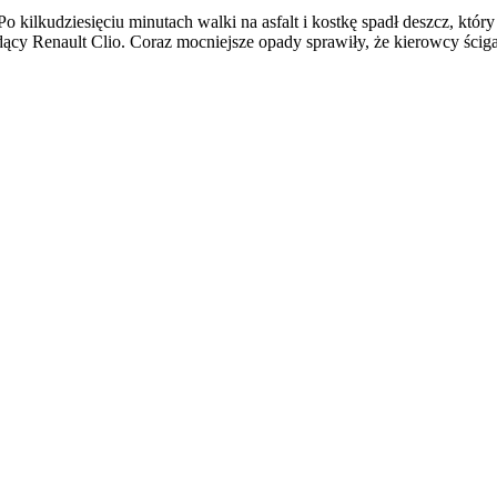
kilkudziesięciu minutach walki na asfalt i kostkę spadł deszcz, któr
dący Renault Clio. Coraz mocniejsze opady sprawiły, że kierowcy ściga