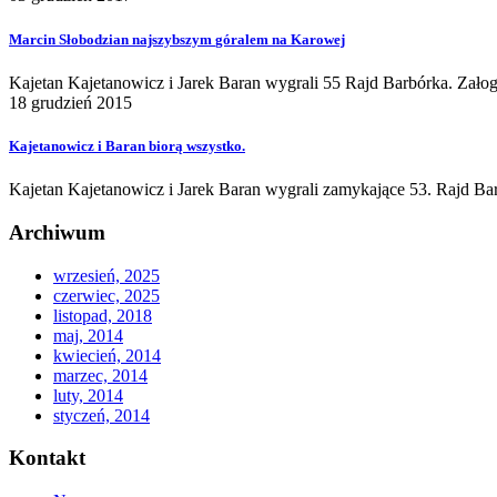
Marcin
Słobodzian
najszybszym
góralem
na
Karowej
Kajetan Kajetanowicz i Jarek Baran wygrali 55 Rajd Barbórka. Załog
18 grudzień 2015
Kajetanowicz
i
Baran
biorą
wszystko.
Kajetan Kajetanowicz i Jarek Baran wygrali zamykające 53. Rajd B
Archiwum
wrzesień, 2025
czerwiec, 2025
listopad, 2018
maj, 2014
kwiecień, 2014
marzec, 2014
luty, 2014
styczeń, 2014
Kontakt