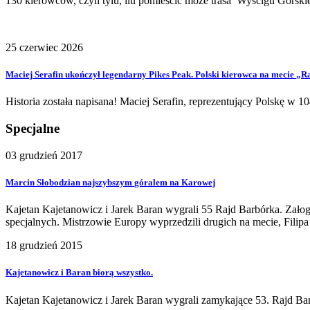
130 kierowców, czyli tylu, ilu pomieścić może trasa Wyścigu Górskie
25 czerwiec 2026
Maciej
Serafin
ukończył
legendarny
Pikes
Peak.
Polski
kierowca
na
mecie
„R
Historia została napisana! Maciej Serafin, reprezentujący Polskę w 10
Specjalne
03 grudzień 2017
Marcin
Słobodzian
najszybszym
góralem
na
Karowej
Kajetan Kajetanowicz i Jarek Baran wygrali 55 Rajd Barbórka. Zało
specjalnych. Mistrzowie Europy wyprzedzili drugich na mecie, Filip
18 grudzień 2015
Kajetanowicz
i
Baran
biorą
wszystko.
Kajetan Kajetanowicz i Jarek Baran wygrali zamykające 53. Rajd B