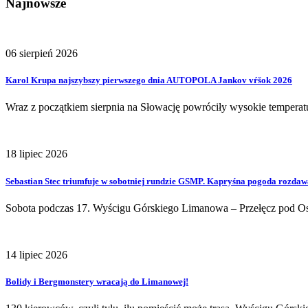
Najnowsze
06 sierpień 2026
Karol
Krupa
najszybszy
pierwszego
dnia
AUTOPOLA
Jankov
vŕšok
2026
Wraz z początkiem sierpnia na Słowację powróciły wysokie temperatu
18 lipiec 2026
Sebastian
Stec
triumfuje
w
sobotniej
rundzie
GSMP.
Kapryśna
pogoda
rozdaw
Sobota podczas 17. Wyścigu Górskiego Limanowa – Przełęcz pod Ostr
14 lipiec 2026
Bolidy
i
Bergmonstery
wracają
do
Limanowej!