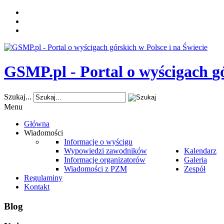
GSMP.pl
-
Portal
o
wyścigach
g
Szukaj...
Menu
Główna
Wiadomości
Informacje o wyścigu
Wypowiedzi zawodników
Kalendarz
Informacje organizatorów
Galeria
Wiadomości z PZM
Zespół
Regulaminy
Kontakt
Blog