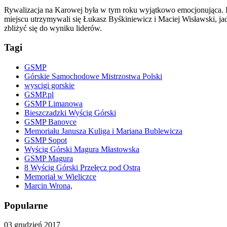
Rywalizacja na Karowej była w tym roku wyjątkowo emocjonująca. Po 
miejscu utrzymywali się Łukasz Byśkiniewicz i Maciej Wisławski, ja
zbliżyć się do wyniku liderów.
Tagi
GSMP
Górskie Samochodowe Mistrzostwa Polski
wyscigi gorskie
GSMP.pl
GSMP Limanowa
Bieszczadzki Wyścig Górski
GSMP Banovce
Memoriału Janusza Kuliga i Mariana Bublewicza
GSMP Sopot
Wyścig Górski Magura Młastowska
GSMP Magura
8 Wyścig Górski Przełęcz pod Ostrą
Memoriał w Wieliczce
Marcin Wrona,
Popularne
03 grudzień 2017