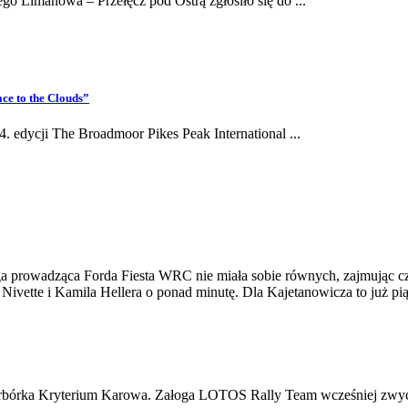
go Limanowa – Przełęcz pod Ostrą zgłosiło się do ...
ace
to
the
Clouds”
4. edycji The Broadmoor Pikes Peak International ...
ga prowadząca Forda Fiesta WRC nie miała sobie równych, zajmując c
a Nivette i Kamila Hellera o ponad minutę. Dla Kajetanowicza to już 
arbórka Kryterium Karowa. Załoga LOTOS Rally Team wcześniej zwycięż