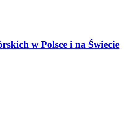
órskich
w
Polsce
i
na
Świecie